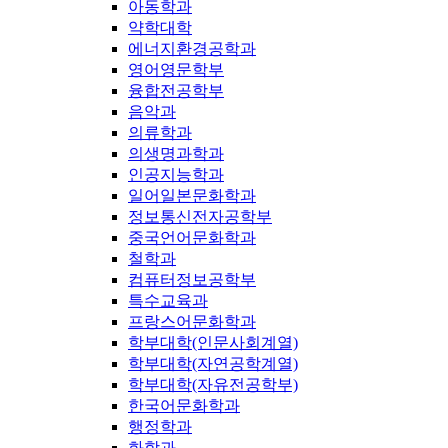
아동학과
약학대학
에너지환경공학과
영어영문학부
융합전공학부
음악과
의류학과
의생명과학과
인공지능학과
일어일본문화학과
정보통신전자공학부
중국언어문화학과
철학과
컴퓨터정보공학부
특수교육과
프랑스어문화학과
학부대학(인문사회계열)
학부대학(자연공학계열)
학부대학(자유전공학부)
한국어문화학과
행정학과
화학과