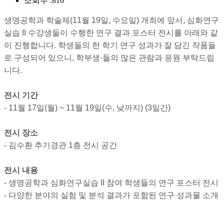
조회수 :
816
생명공학과 학술제
(11
월
19
일
,
수요일
)
개최에 앞서
,
심화연구
실습
II
수강생들이 수행한 연구 결과 포스터 전시를 아래와 같
이 진행합니다
.
학생들의 한 학기 연구 성과가 잘 담긴 작품들
로 구성되어 있으니
,
학부생
·
들의 많은 관람과 응원 부탁드립
니다
.
전시 기간
- 11
월
17
일
(
월
) ~ 11
월
19
일
(
수, 낮까지)
(3
일간
)
전시 장소
-
김수환 추기경관
1
층 전시 공간
전시 내용
-
생명공학과 심화연구실습
II
참여 학생들의 연구 포스터 전시
-
다양한 분야의 실험 및 분석 결과가 포함된 연구 성과물 소개