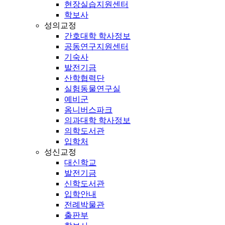
현장실습지원센터
학보사
성의교정
간호대학 학사정보
공동연구지원센터
기숙사
발전기금
산학협력단
실험동물연구실
예비군
옴니버스파크
의과대학 학사정보
의학도서관
입학처
성신교정
대신학교
발전기금
신학도서관
입학안내
전례박물관
출판부