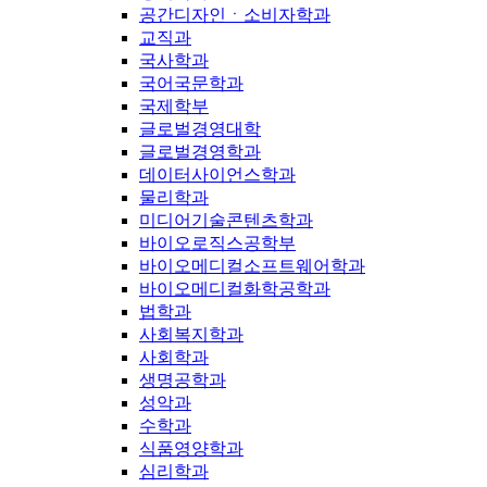
공간디자인ㆍ소비자학과
교직과
국사학과
국어국문학과
국제학부
글로벌경영대학
글로벌경영학과
데이터사이언스학과
물리학과
미디어기술콘텐츠학과
바이오로직스공학부
바이오메디컬소프트웨어학과
바이오메디컬화학공학과
법학과
사회복지학과
사회학과
생명공학과
성악과
수학과
식품영양학과
심리학과