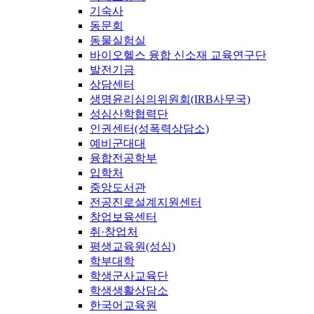
기숙사
동문회
동물실험실
바이오헬스 융합 신소재 교육연구단
발전기금
상담센터
생명윤리심의위원회(IRB사무국)
성심산학협력단
인권센터(성폭력상담소)
예비군대대
융합전공학부
입학처
중앙도서관
전공진로설계지원센터
창업보육센터
취·창업처
평생교육원(성심)
학부대학
학생군사교육단
학생생활상담소
한국어교육원