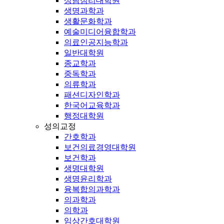
상담심리대학원
생명과학과
생활문화학과
예술미디어융합학과
의료인공지능학과
일반대학원
종교학과
중독학과
의류학과
패션디자인학과
한국어교육학과
행정대학원
성의교정
간호학과
보건의료경영대학원
보건학과
생명대학원
생명윤리학과
융복합의과학과
의과학과
의학과
임상간호대학원