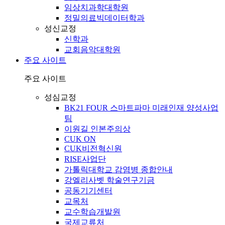
임상치과학대학원
정밀의료빅데이터학과
성신교정
신학과
교회음악대학원
주요 사이트
주요 사이트
성심교정
BK21 FOUR 스마트파마 미래인재 양성사업
팀
이원길 인본주의상
CUK ON
CUK비전혁신원
RISE사업단
가톨릭대학교 감염병 종합안내
강엘리사벳 학술연구기금
공동기기센터
교목처
교수학습개발원
국제교류처