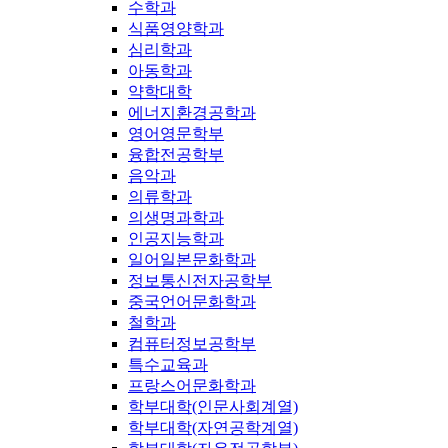
수학과
식품영양학과
심리학과
아동학과
약학대학
에너지환경공학과
영어영문학부
융합전공학부
음악과
의류학과
의생명과학과
인공지능학과
일어일본문화학과
정보통신전자공학부
중국언어문화학과
철학과
컴퓨터정보공학부
특수교육과
프랑스어문화학과
학부대학(인문사회계열)
학부대학(자연공학계열)