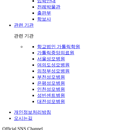
입학안내
전례박물관
출판부
학보사
관련 기관
관련 기관
학교법인 가톨릭학원
가톨릭중앙의료원
서울성모병원
여의도성모병원
의정부성모병원
부천성모병원
은평성모병원
인천성모병원
성빈센트병원
대전성모병원
개인정보처리방침
오시는길
Official SNS Channel