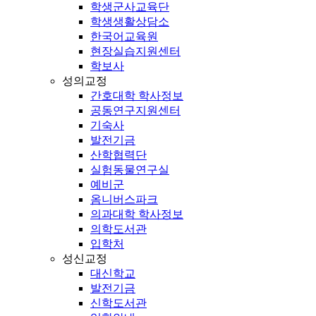
학생군사교육단
학생생활상담소
한국어교육원
현장실습지원센터
학보사
성의교정
간호대학 학사정보
공동연구지원센터
기숙사
발전기금
산학협력단
실험동물연구실
예비군
옴니버스파크
의과대학 학사정보
의학도서관
입학처
성신교정
대신학교
발전기금
신학도서관