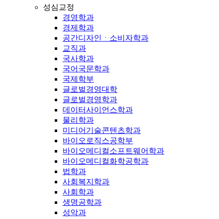
성심교정
경영학과
경제학과
공간디자인ㆍ소비자학과
교직과
국사학과
국어국문학과
국제학부
글로벌경영대학
글로벌경영학과
데이터사이언스학과
물리학과
미디어기술콘텐츠학과
바이오로직스공학부
바이오메디컬소프트웨어학과
바이오메디컬화학공학과
법학과
사회복지학과
사회학과
생명공학과
성악과