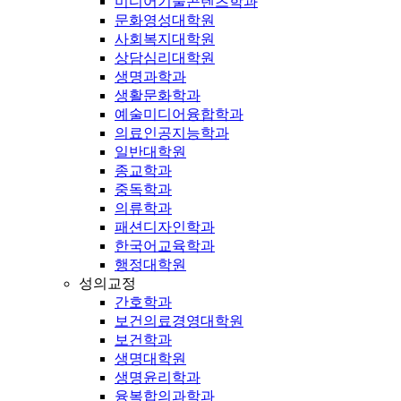
미디어기술콘텐츠학과
문화영성대학원
사회복지대학원
상담심리대학원
생명과학과
생활문화학과
예술미디어융합학과
의료인공지능학과
일반대학원
종교학과
중독학과
의류학과
패션디자인학과
한국어교육학과
행정대학원
성의교정
간호학과
보건의료경영대학원
보건학과
생명대학원
생명윤리학과
융복합의과학과