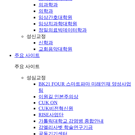
의과학과
의학과
임상간호대학원
임상치과학대학원
정밀의료빅데이터학과
성신교정
신학과
교회음악대학원
주요 사이트
주요 사이트
성심교정
BK21 FOUR 스마트파마 미래인재 양성사업
팀
이원길 인본주의상
CUK ON
CUK비전혁신원
RISE사업단
가톨릭대학교 감염병 종합안내
강엘리사벳 학술연구기금
공동기기센터