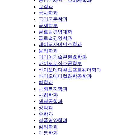
공간디자인ㆍ소비자학과
교직과
국사학과
국어국문학과
국제학부
글로벌경영대학
글로벌경영학과
데이터사이언스학과
물리학과
미디어기술콘텐츠학과
바이오로직스공학부
바이오메디컬소프트웨어학과
바이오메디컬화학공학과
법학과
사회복지학과
사회학과
생명공학과
성악과
수학과
식품영양학과
심리학과
아동학과