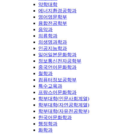
약학대학
에너지환경공학과
영어영문학부
융합전공학부
음악과
의류학과
의생명과학과
인공지능학과
일어일본문화학과
정보통신전자공학부
중국언어문화학과
철학과
컴퓨터정보공학부
특수교육과
프랑스어문화학과
학부대학(인문사회계열)
학부대학(자연공학계열)
학부대학(자유전공학부)
한국어문화학과
행정학과
화학과