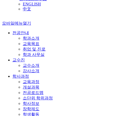
ENGLISH
中文
모바일메뉴열기
전공안내
학과소개
교육목표
취업 및 진로
학과 사무실
교수진
교수소개
강사소개
학사과정
교육과정
개설과목
전공로드맵
소단위 학위과정
학사정보
장학제도
학생활동