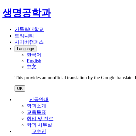
생명공학과
가톨릭대학교
트리니티
사이버캠퍼스
Language
한국어
English
中文
This provides an unofficial translation by the Google translate.
OK
전공안내
학과소개
교육목표
취업 및 진로
학과 사무실
교수진