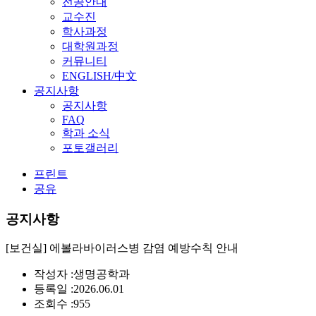
전공안내
교수진
학사과정
대학원과정
커뮤니티
ENGLISH/中文
공지사항
공지사항
FAQ
학과 소식
포토갤러리
프린트
공유
공지사항
[보건실] 에볼라바이러스병 감염 예방수칙 안내
작성자 :
생명공학과
등록일 :
2026.06.01
조회수 :
955