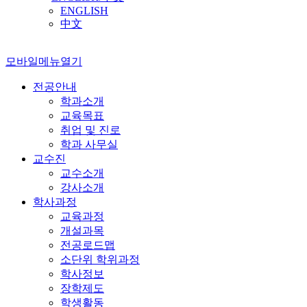
ENGLISH
中文
모바일메뉴열기
전공안내
학과소개
교육목표
취업 및 진로
학과 사무실
교수진
교수소개
강사소개
학사과정
교육과정
개설과목
전공로드맵
소단위 학위과정
학사정보
장학제도
학생활동