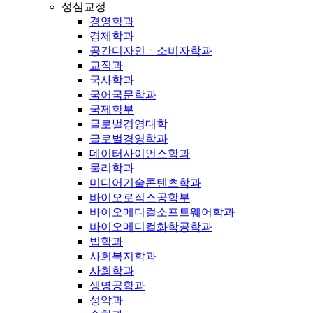
성심교정
경영학과
경제학과
공간디자인ㆍ소비자학과
교직과
국사학과
국어국문학과
국제학부
글로벌경영대학
글로벌경영학과
데이터사이언스학과
물리학과
미디어기술콘텐츠학과
바이오로직스공학부
바이오메디컬소프트웨어학과
바이오메디컬화학공학과
법학과
사회복지학과
사회학과
생명공학과
성악과