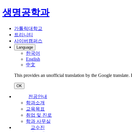
생명공학과
가톨릭대학교
트리니티
사이버캠퍼스
Language
한국어
English
中文
This provides an unofficial translation by the Google translate.
OK
전공안내
학과소개
교육목표
취업 및 진로
학과 사무실
교수진