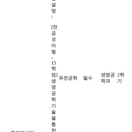
설
명
:
[전
공
코
어
형
-
15
학
점]
생명공
2학
유전공학
필수
생
학과
기
명
공
학
기
술
을
통
한