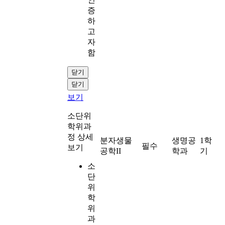
증
하
고
자
함
닫기
닫기
보기
소단위
학위과
정 상세
분자생물
생명공
1학
필수
보기
공학II
학과
기
소
단
위
학
위
과