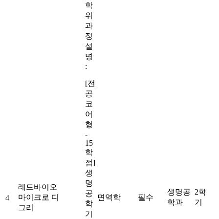
학
위
과
정
설
명
:
[전
공
코
어
형
-
15
학
점]
생
명
레드바이오
생명공
2학
공
마이크로 디
면역학
필수
4
학과
기
학
그리
기