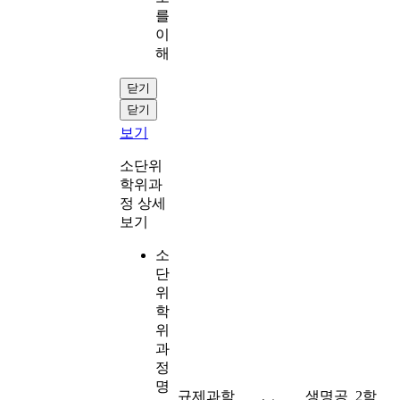
를
이
해
닫기
닫기
보기
소단위
학위과
정 상세
보기
소
단
위
학
위
과
정
명
규제과학
생명공
2학