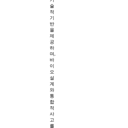
술
적
기
반
을
제
공
하
며,
바
이
오
설
계
와
통
합
적
사
고
를