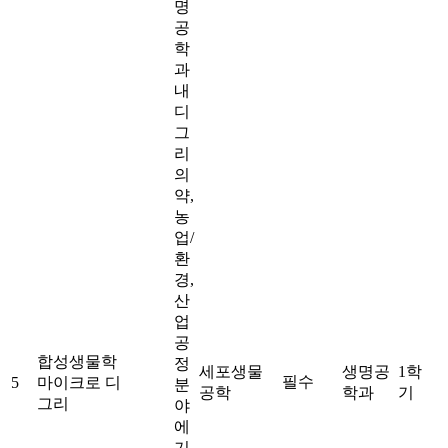
명
공
학
과
내
디
그
리
의
약,
농
업/
환
경,
산
업
공
합성생물학
정
세포생물
생명공
1학
필수
5
마이크로 디
분
공학
학과
기
그리
야
에
기