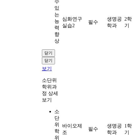
수
있
는
심화연구
생명공
2학
능
필수
실습2
학과
기
력
향
상
닫기
닫기
보기
소단위
학위과
정 상세
보기
소
단
위
바이오제
생명공
1학
필수
학
조
학과
기
위