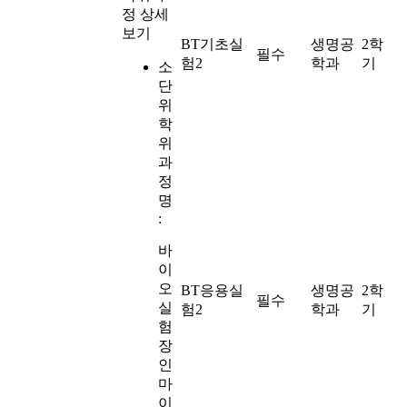
정 상세
보기
BT기초실
생명공
2학
필수
험2
학과
기
소
단
위
학
위
과
정
명
:
바
이
오
BT응용실
생명공
2학
필수
실
험2
학과
기
험
장
인
마
이