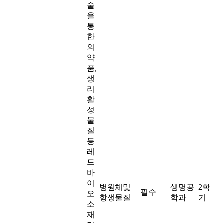
술
을
통
한
의
약
품,
생
리
활
성
물
질
등
레
드
바
이
병원체및
생명공
2학
필수
오
항생물질
학과
기
소
재