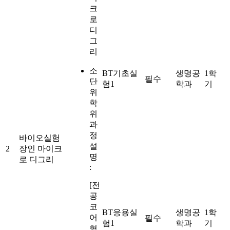
크
로
디
그
리
소
BT기초실
생명공
1학
필수
단
험1
학과
기
위
학
위
과
정
바이오실험
설
2
장인 마이크
명
로 디그리
:
[전
공
코
BT응용실
생명공
1학
어
필수
험1
학과
기
형