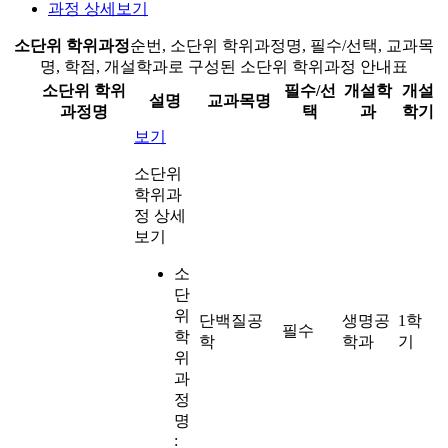
과정 상세보기
소단위 학위과정
순번, 소단위 학위과정명, 필수/선택, 교과목
명, 학점, 개설학과로 구성된 소단위 학위과정 안내표
소단위 학위
필수/선
개설학
개설
설명
교과목명
과정명
택
과
학기
보기
소단위
학위과
정 상세
보기
소
단
위
단백질공
생명공
1학
필수
학
학
학과
기
위
과
정
명
: