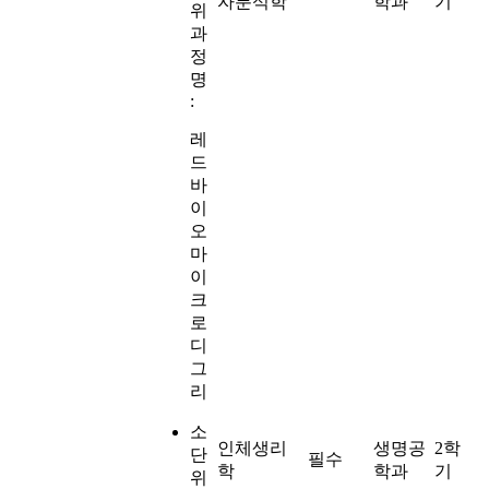
자분석학
학과
기
위
과
정
명
:
레
드
바
이
오
마
이
크
로
디
그
리
소
인체생리
생명공
2학
단
필수
학
학과
기
위