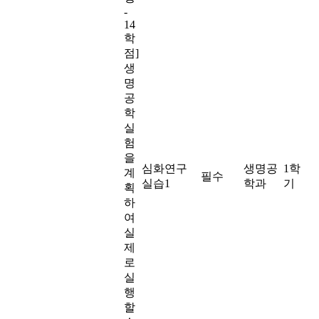
-
14
학
점]
생
명
공
학
실
험
을
심화연구
생명공
1학
계
필수
실습1
학과
기
획
하
여
실
제
로
실
행
할