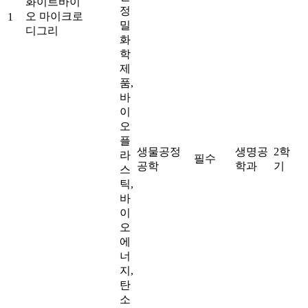
화이트바이
정
오 마이크로
1
밀
디그리
화
학
제
품,
바
이
오
플
생물공정
생명공
2학
라
필수
공학
학과
기
스
틱,
바
이
오
에
너
지,
탄
소