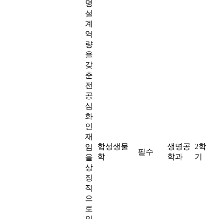
명
설
계
역
량
을
갖
춘
전
공
심
화
인
재
합성생물
생명공
2학
임
필수
학
학과
기
을
상
징
적
으
로
인