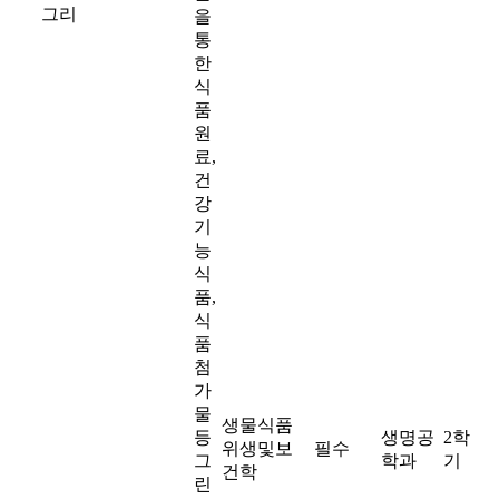
그리
을
통
한
식
품
원
료,
건
강
기
능
식
품,
식
품
첨
가
물
생물식품
등
생명공
2학
위생및보
필수
그
학과
기
건학
린