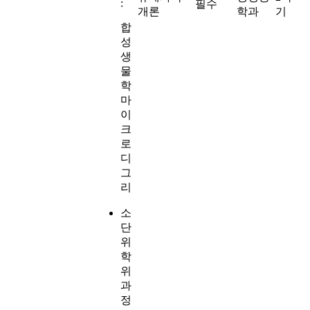
:
필수
개론
학과
기
합
성
생
물
학
마
이
크
로
디
그
리
소
단
위
학
위
과
정