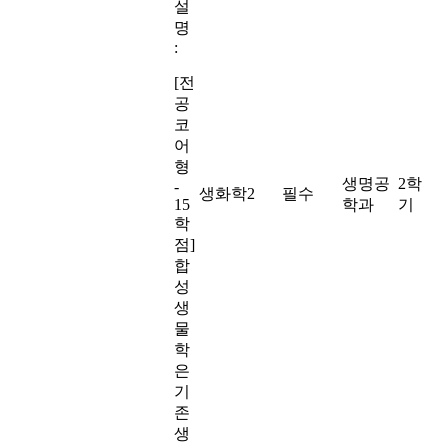
설
명
:
[전
공
코
어
형
생명공
2학
-
생화학2
필수
15
학과
기
학
점]
합
성
생
물
학
은
기
존
생