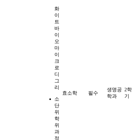
화
이
트
바
이
오
마
이
크
로
디
그
리
생명공
2학
효소학
필수
학과
기
소
단
위
학
위
과
정