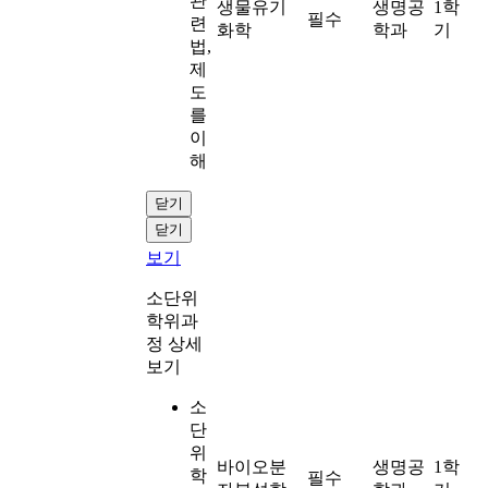
관
생물유기
생명공
1학
필수
련
화학
학과
기
법,
제
도
를
이
해
닫기
닫기
보기
소단위
학위과
정 상세
보기
소
단
위
바이오분
생명공
1학
학
필수