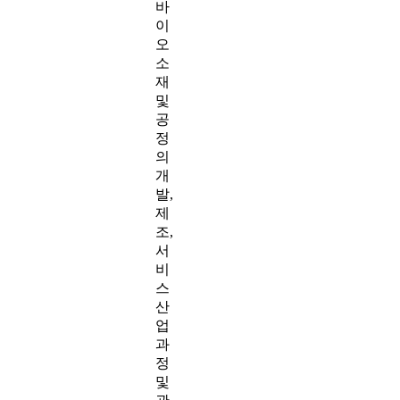
바
이
오
소
재
및
공
정
의
개
발,
제
조,
서
비
스
산
업
과
정
및