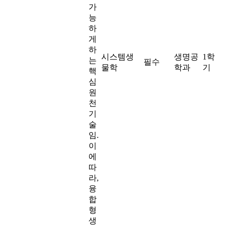
가
능
하
게
하
시스템생
생명공
1학
는
필수
물학
학과
기
핵
심
원
천
기
술
임.
이
에
따
라,
융
합
형
생