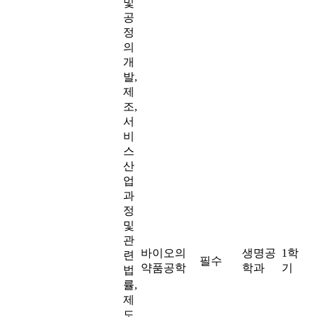
및
공
정
의
개
발,
제
조,
서
비
스
산
업
과
정
및
관
바이오의
생명공
1학
련
필수
약품공학
학과
기
법
률,
제
도