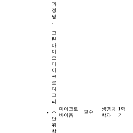
과
정
명
:
그
린
바
이
오
마
이
크
로
디
그
리
마이크로
생명공
1학
필수
소
바이옴
학과
기
단
위
학