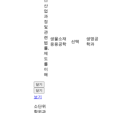
스
산
업
과
정
및
관
련
생물소재
생명공
선택
법
응용공학
학과
률,
제
도
를
이
해
닫기
닫기
보기
소단위
학위과