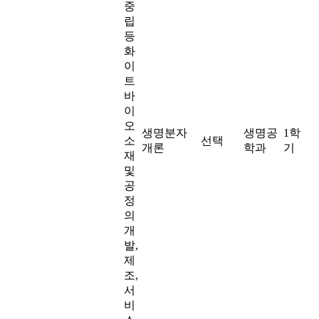
중
립
등
화
이
트
바
이
오
생명분자
생명공
1학
소
선택
개론
학과
기
재
및
공
정
의
개
발,
제
조,
서
비