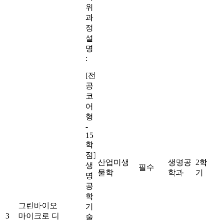
위
과
정
설
명
:
[전
공
코
어
형
-
15
학
점]
산업미생
생명공
2학
생
필수
물학
학과
기
명
공
학
그린바이오
기
3
마이크로 디
술